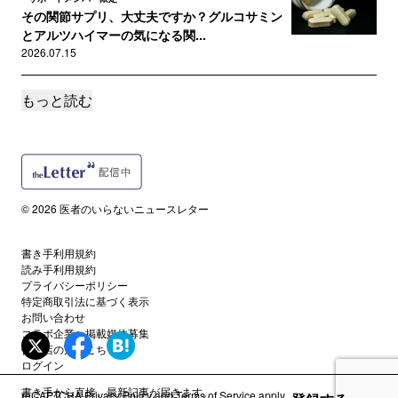
その関節サプリ、大丈夫ですか？グルコサミン
とアルツハイマーの気になる関...
2026.07.15
もっと読む
読者限定
ゴールを守るか、頭を守るか。W杯でも活躍す
るサッカー選手の「その後」が...
2026.07.08
読者限定
© 2026 医者のいらないニュースレター
SNSが広げる「合成ペプチド」ブーム。アメリ
カで何が起きているのか
書き手利用規約
2026.07.01
読み手利用規約
プライバシーポリシー
特定商取引法に基づく表示
サポートメンバー限定
自宅が「病室」になる日？ 最新研究が示す「ホ
お問い合わせ
コラボ企業・掲載媒体募集
スピタル・アット・ホーム」...
代理店の方はこちら
2026.06.24
ログイン
書き手から直接、最新記事が届きます。
reCAPTCHA
Privacy Policy
and
Terms of Service
apply.