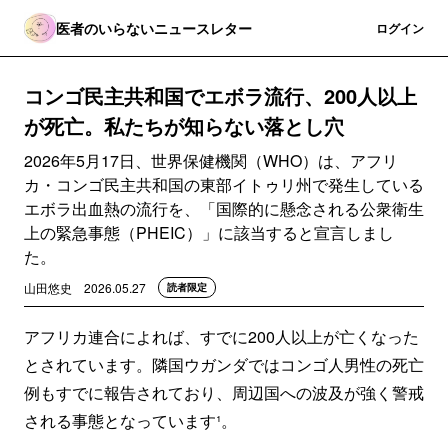
医者のいらないニュースレター
登録
ログイン
コンゴ民主共和国でエボラ流行、200人以上
が死亡。私たちが知らない落とし穴
2026年5月17日、世界保健機関（WHO）は、アフリ
カ・コンゴ民主共和国の東部イトゥリ州で発生している
エボラ出血熱の流行を、「国際的に懸念される公衆衛生
上の緊急事態（PHEIC）」に該当すると宣言しまし
た。
山田悠史
2026.05.27
読者限定
アフリカ連合によれば、すでに200人以上が亡くなった
とされています。隣国ウガンダではコンゴ人男性の死亡
例もすでに報告されており、周辺国への波及が強く警戒
される事態となっています¹。