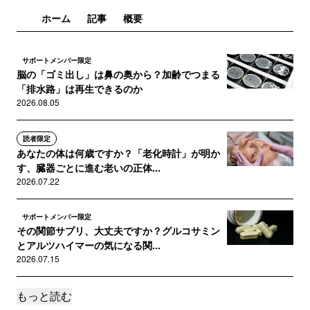
ホーム
記事
概要
サポートメンバー限定
脳の「ゴミ出し」は鼻の奥から？加齢でつまる
「排水路」は再生できるのか
2026.08.05
読者限定
あなたの体は何歳ですか？「老化時計」が明か
す、臓器ごとに進む老いの正体...
2026.07.22
サポートメンバー限定
その関節サプリ、大丈夫ですか？グルコサミン
とアルツハイマーの気になる関...
2026.07.15
もっと読む
読者限定
ゴールを守るか、頭を守るか。W杯でも活躍す