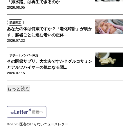
「排水路」は再生できるのか
2026.08.05
読者限定
あなたの体は何歳ですか？「老化時計」が明か
す、臓器ごとに進む老いの正体...
2026.07.22
サポートメンバー限定
その関節サプリ、大丈夫ですか？グルコサミン
とアルツハイマーの気になる関...
2026.07.15
もっと読む
読者限定
ゴールを守るか、頭を守るか。W杯でも活躍す
るサッカー選手の「その後」が...
2026.07.08
読者限定
© 2026 医者のいらないニュースレター
SNSが広げる「合成ペプチド」ブーム。アメリ