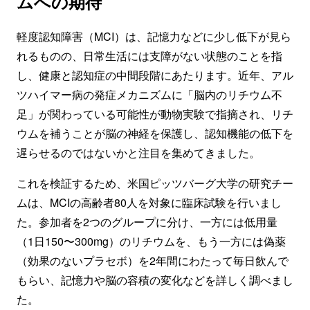
ムへの期待
軽度認知障害（MCI）は、記憶力などに少し低下が見ら
れるものの、日常生活には支障がない状態のことを指
し、健康と認知症の中間段階にあたります。近年、アル
ツハイマー病の発症メカニズムに「脳内のリチウム不
足」が関わっている可能性が動物実験で指摘され、リチ
ウムを補うことが脳の神経を保護し、認知機能の低下を
遅らせるのではないかと注目を集めてきました。
これを検証するため、米国ピッツバーグ大学の研究チー
ムは、MCIの高齢者80人を対象に臨床試験を行いまし
た。参加者を2つのグループに分け、一方には低用量
（1日150〜300mg）のリチウムを、もう一方には偽薬
（効果のないプラセボ）を2年間にわたって毎日飲んで
もらい、記憶力や脳の容積の変化などを詳しく調べまし
た。