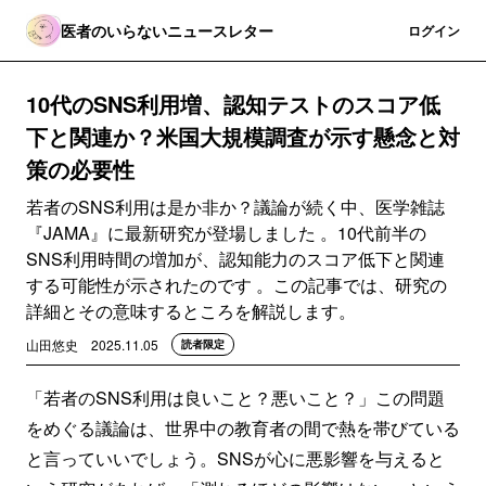
医者のいらないニュースレター
登録
ログイン
10代のSNS利用増、認知テストのスコア低
下と関連か？米国大規模調査が示す懸念と対
策の必要性
若者のSNS利用は是か非か？議論が続く中、医学雑誌
『JAMA』に最新研究が登場しました 。10代前半の
SNS利用時間の増加が、認知能力のスコア低下と関連
する可能性が示されたのです 。この記事では、研究の
詳細とその意味するところを解説します。
山田悠史
2025.11.05
読者限定
「若者のSNS利用は良いこと？悪いこと？」この問題
をめぐる議論は、世界中の教育者の間で熱を帯びている
と言っていいでしょう。SNSが心に悪影響を与えると