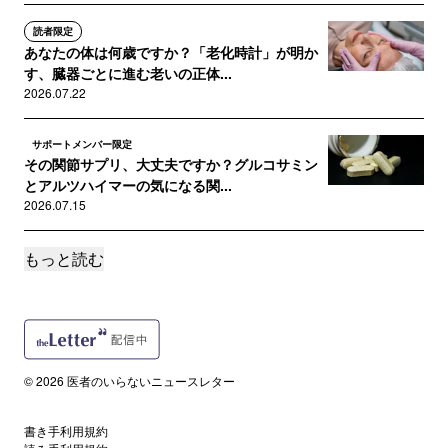
読者限定
あなたの体は何歳ですか？「老化時計」が明か
す、臓器ごとに進む老いの正体...
2026.07.22
サポートメンバー限定
その関節サプリ、大丈夫ですか？グルコサミン
とアルツハイマーの気になる関...
2026.07.15
もっと読む
読者限定
ゴールを守るか、頭を守るか。W杯でも活躍す
るサッカー選手の「その後」が...
2026.07.08
読者限定
© 2026 医者のいらないニュースレター
SNSが広げる「合成ペプチド」ブーム。アメリ
カで何が起きているのか
書き手利用規約
2026.07.01