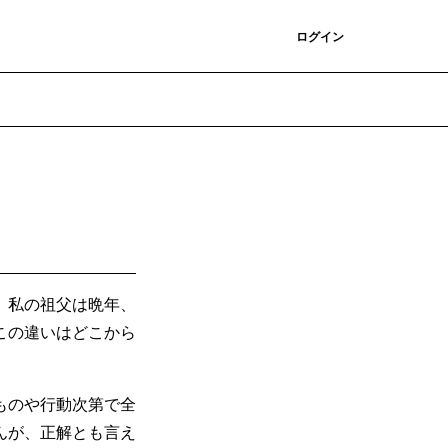
登録
ログイン
。私の祖父は晩年、
この違いはどこから
ものや行動次第で全
んが、正解とも言え