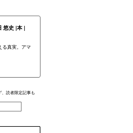
史 |本 |
教える真実。アマ
ず、読者限定記事も
登録