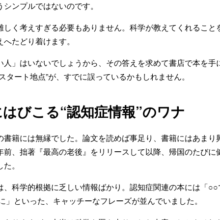
うシンプルではないのです。
難しく考えすぎる必要もありません。科学が教えてくれること
えへたどり着けます。
い人」はいないでしょうから、その答えを求めて書店で本を手
“スタート地点”が、すでに誤っているかもしれません。
はびこる“認知症情報”のワナ
の書籍には無縁でした。論文を読めば事足り、書籍にはあまり
年前、拙著『最高の老後』をリリースして以降、帰国のたびに
した。
は、科学的根拠に乏しい情報ばかり。認知症関連の本には「○○
イに」といった、キャッチーなフレーズが並んでいました。