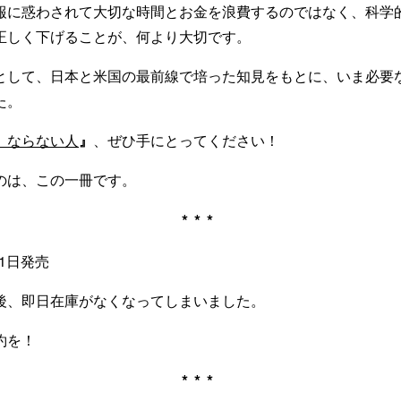
報に惑わされて大切な時間とお金を浪費するのではなく、科学
正しく下げることが、何より大切です。
として、日本と米国の最前線で培った知見をもとに、いま必要な
た。
 ならない人
』
、ぜひ手にとってください！
のは、この一冊です。
***
11日発売
始後、即日在庫がなくなってしまいました。
約を！
***