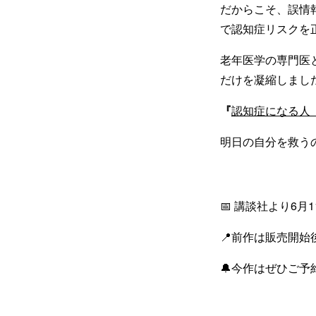
だからこそ、誤情
で認知症リスクを
老年医学の専門医
だけを凝縮しまし
『
認知症になる人
明日の自分を救う
📅 講談社より6月
📍前作は販売開
🔔今作はぜひご予