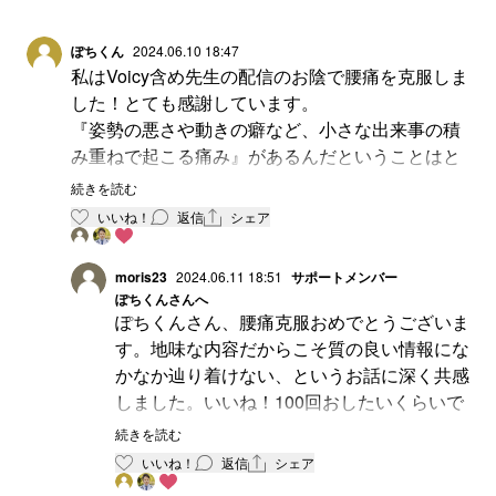
ぽちくん
2024.06.10 18:47
私はVoicy含め先生の配信のお陰で腰痛を克服しま
した！とても感謝しています。
『姿勢の悪さや動きの癖など、小さな出来事の積
み重ねで起こる痛み』があるんだということはと
ても大きな発見でした。感覚的には『骨が痛い』
続きを読む
でした。筋肉の痛みだとは気付きませんでした。
いいね！
返信
シェア
まさしてやそれが姿勢や癖からくるものだとは思
ってもいませんでした。山田先生のお話しを頼り
moris23
2024.06.11 18:51
サポートメンバー
に腰痛の原因を探りました。ストーリーを遡りま
ぽちくん
さんへ
した。私の場合、コロナ禍から増えたリモートに
ぽちくんさん、腰痛克服おめでとうございま
より『コタツでパソコン』が原因のようでした。
す。地味な内容だからこそ質の良い情報にな
悪い姿勢が癖になり知らず知らずに腰に負担のか
かなか辿り着けない、というお話に深く共感
かる動作をしていました。下っ腹を引っ込めるよ
しました。いいね！100回おしたいくらいで
うに又背中の筋肉が使われているかを意識しなが
す🥰
続きを読む
ら動いてみるとすぐに腰痛がなくなりました！
いいね！
返信
シェア
何年も辛かった寝返りをうっても痛かった腰痛と