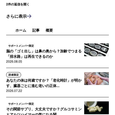
おさらば出来ました！原因も対策もとても地味な
2
件の返信を開く
ものでした。だけどお金儲けに繋がらない地味な
内容だからこそ質の良い情報になかなか辿り着け
さらに表示
ずにいました。検査や薬が必要な病気なのか。そ
れとも地味だけど他に原因があるのか。このお話
ホーム
記事
概要
しを医師から聞けた事は生活の質を考える上でと
ても価値ある物でした。地味な話は医療者から聞
くから説得力も出るなーとも思いました。ありが
サポートメンバー限定
とうございました🙏😊
脳の「ゴミ出し」は鼻の奥から？加齢でつまる
「排水路」は再生できるのか
2026.08.05
読者限定
あなたの体は何歳ですか？「老化時計」が明か
す、臓器ごとに進む老いの正体...
2026.07.22
サポートメンバー限定
その関節サプリ、大丈夫ですか？グルコサミン
とアルツハイマーの気になる関...